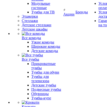
Модульные
Усло
гостиные
опла
Тумбы для ТВ
Бренды
Усло
Акции
Этажерки
дост
Стеллажи
Гара
Детские стеллажи
на т
Детские шкафы
Все комоды
Узкие комоды
Широкие комоды
Детские комоды
Все тумбы
Прикроватные
тумбы
Тумбы для обуви
Тумбы для
телевизора
Детские тумбы
Подвесные тумбы
Обувницы
Тумбы-купе
Кровати